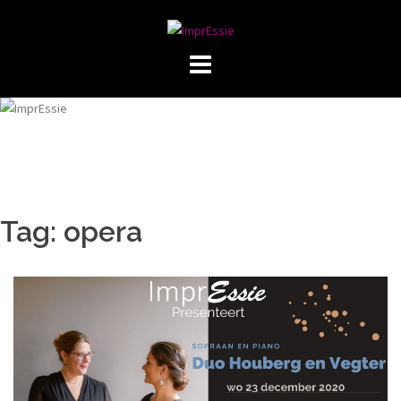
Skip
to
content
Tag:
opera