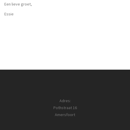
Een lieve groet,
Essie
Adres:
Pothstraat 16
Amersfoort