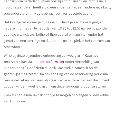
centrum van Nederland, raken ook zij enthousiast. Een ImprEssie is
nooit hetzelfde en heeft altijd een ander genre, een andere muzikant,
een andere stem… Het is elk jaar een verrassende avond.
Het kaartje reserveer je bij Essie, zij stuurt je een bevestiging en
nadere informatie. Je hebt dan van 19.30 tot 22.00 uur een bijzonder
avondje uit, inclusief koffie of thee vooraf en napraten onder het
genot van een borreltje en dat op een unieke plek in het centrum van
Amersfoort.
Wil je bij deze bijzondere ontmoeting aanwezig zijn?
Kaartjes
reserveren
kan via het
contactformulier
onder vermelding van
“Reservering”. Geef hierin duidelijk aan welke namen ik op de
gastenlijst mag zetten. Na bevestiging van de reservering per e-mail
ben je verzekerd van een plaatsje. Ken je andere mensen die dit leuk
zouden vinden, voel je dan vrij om deze uitnodiging door te sturen.
Kom als het je leuk lijkt! Ik hoop je te mogen ontvangen bij een editie
van ImprEssie.