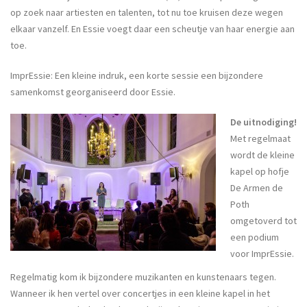
op zoek naar artiesten en talenten, tot nu toe kruisen deze wegen
elkaar vanzelf. En Essie voegt daar een scheutje van haar energie aan
toe.
ImprEssie: Een kleine indruk, een korte sessie een bijzondere
samenkomst georganiseerd door Essie.
De uitnodiging!
Met regelmaat
wordt de kleine
kapel op hofje
De Armen de
Poth
omgetoverd tot
een podium
voor ImprEssie.
Regelmatig kom ik bijzondere muzikanten en kunstenaars tegen.
Wanneer ik hen vertel over concertjes in een kleine kapel in het