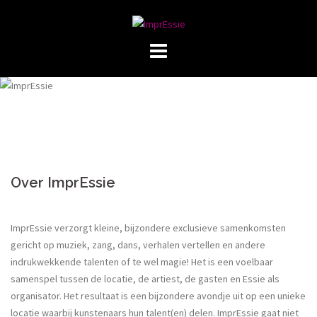
Skip
to
content
Over ImprEssie
ImprEssie verzorgt kleine, bijzondere exclusieve samenkomsten
gericht op muziek, zang, dans, verhalen vertellen en andere
indrukwekkende talenten of te wel magie! Het is een voelbaar
samenspel tussen de locatie, de artiest, de gasten en Essie als
organisator. Het resultaat is een bijzondere avondje uit op een unieke
locatie waarbij kunstenaars hun talent(en) delen. ImprEssie gaat niet